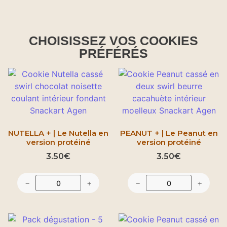
Nos cookies
CHOISISSEZ VOS COOKIES
PRÉFÉRÉS
Faites vous plaisir
NUTELLA + | Le Nutella en
PEANUT + | Le Peanut en
version protéiné
version protéiné
3.50
€
3.50
€
−
+
−
+