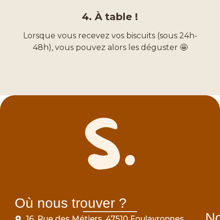
4. À table !
Lorsque vous recevez vos biscuits (sous 24h-
48h), vous pouvez alors les déguster 🤩
Où nous trouver ?
N
16, Rue des Métiers, 47510 Foulayronnes