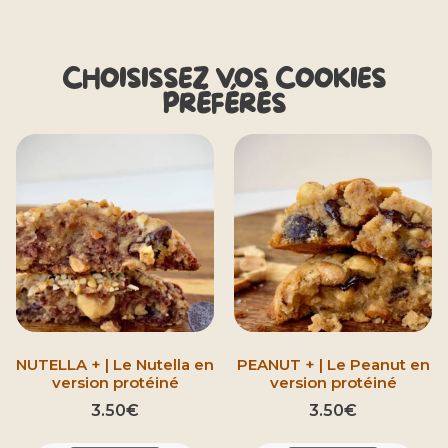
Nos cookies
CHOISISSEZ VOS COOKIES
PRÉFÉRÉS
Faites vous plaisir
NUTELLA + | Le Nutella en
PEANUT + | Le Peanut en
version protéiné
version protéiné
3.50
€
3.50
€