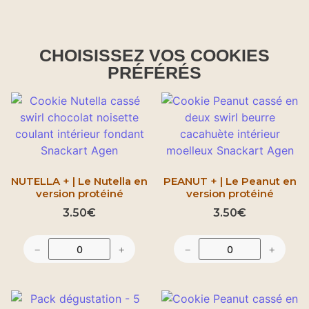
Nos cookies
CHOISISSEZ VOS COOKIES
PRÉFÉRÉS
Faites vous plaisir
NUTELLA + | Le Nutella en
PEANUT + | Le Peanut en
version protéiné
version protéiné
3.50
€
3.50
€
−
+
−
+