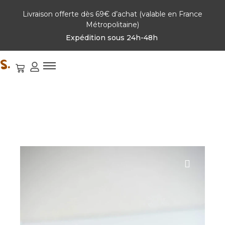
Livraison offerte dès 69€ d’achat (valable en France
Métropolitaine)
Expédition sous 24h-48h
S.