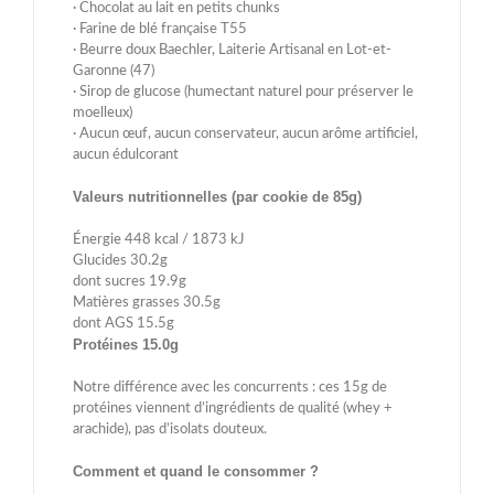
· Chocolat au lait en petits chunks
· Farine de blé française T55
· Beurre doux Baechler, Laiterie Artisanal en Lot-et-
Garonne (47)
· Sirop de glucose (humectant naturel pour préserver le
moelleux)
· Aucun œuf, aucun conservateur, aucun arôme artificiel,
aucun édulcorant
Valeurs nutritionnelles (par cookie de 85g)
Énergie 448 kcal / 1873 kJ
Glucides 30.2g
dont sucres 19.9g
Matières grasses 30.5g
dont AGS 15.5g
Protéines 15.0g
Notre différence avec les concurrents : ces 15g de
protéines viennent d’ingrédients de qualité (whey +
arachide), pas d’isolats douteux.
Comment et quand le consommer ?