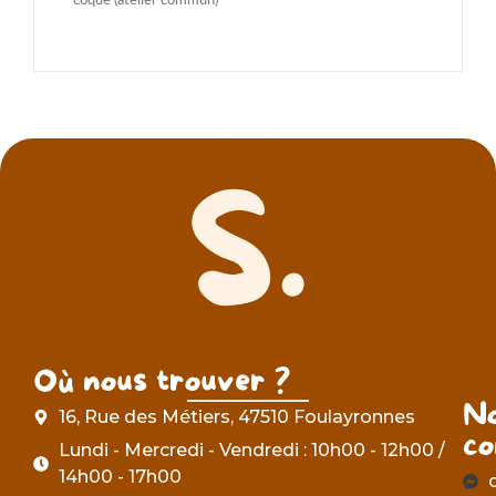
coque (atelier commun)
Où nous trouver ?
N
16, Rue des Métiers, 47510 Foulayronnes
co
Lundi - Mercredi - Vendredi : 10h00 - 12h00 /
14h00 - 17h00