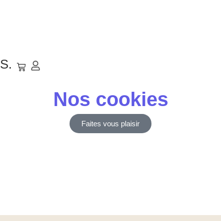
Livraison offerte dès 69€ d’achat (valable en France
Métropolitaine)
Expédition sous 24h-48h
S.
Nos cookies
Faites vous plaisir