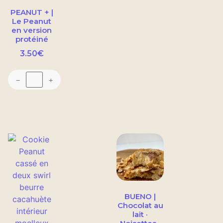
PEANUT + |
Le Peanut
en version
protéiné
3.50
€
−
+
BUENO |
Chocolat au
lait ·