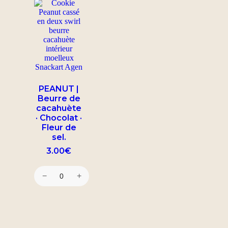
PEANUT |
Beurre de
cacahuète
· Chocolat ·
Fleur de
sel.
3.00
€
−
+