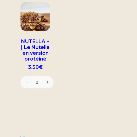
NUTELLA +
| Le Nutella
en version
protéiné
3.50
€
−
+