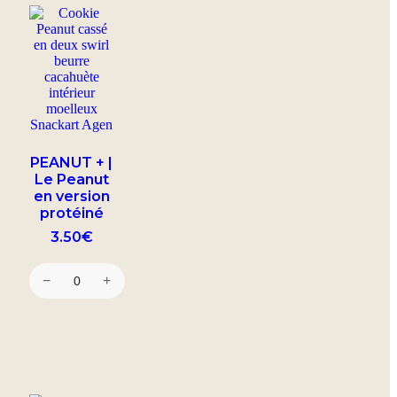
PEANUT + |
Le Peanut
en version
protéiné
3.50
€
−
+