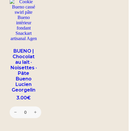
BUENO |
Chocolat
au lait ·
Noisettes ·
Pâte
Bueno
Lucien
Georgelin
3.00
€
−
+