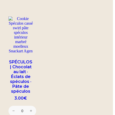
SPÉCULOS
| Chocolat
au lait ·
Éclats de
spéculos ·
Pâte de
spéculos
3.00
€
−
+