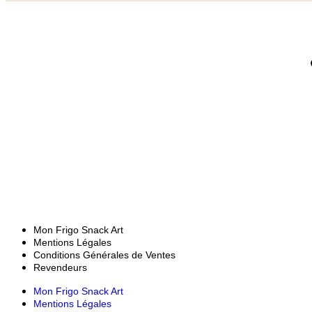
Où nous trouver ?
16, Rue des Métiers, 47510
Foulayronnes
Lundi - Mercredi - Vendredi : 10h00 -
12h00 / 14h00 - 17h00
Mon Frigo Snack Art
Mentions Légales
Conditions Générales de Ventes
Revendeurs
Mon Frigo Snack Art
Mentions Légales