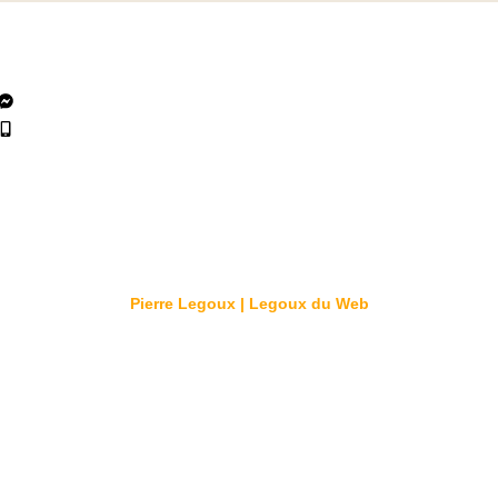
Nous contacter
contact@snackart.fr
06 01 79 82 91
© 2026 Créé par
Pierre Legoux | Legoux du Web