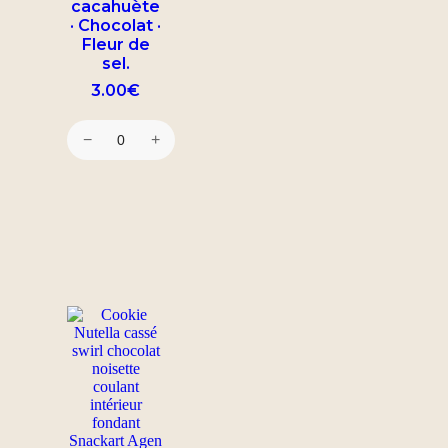
cacahuète
· Chocolat ·
Fleur de
sel.
3.00
€
−
+