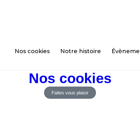
ison offerte dès 69€ d’achat (valable en France Métropoli
Expédition sous 24h-48h
Nos cookies
Notre histoire
Évèneme
Nos cookies
Faites vous plaisir