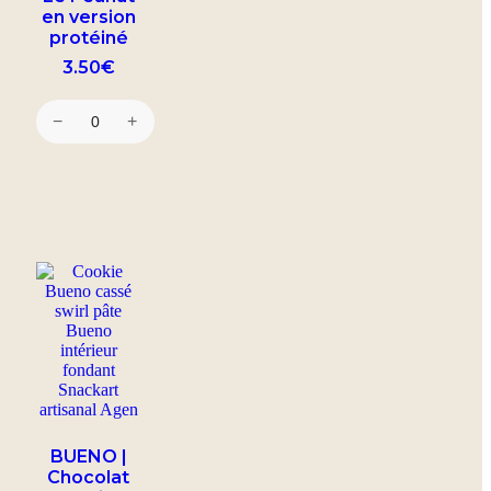
en version
protéiné
3.50
€
−
+
BUENO |
Chocolat