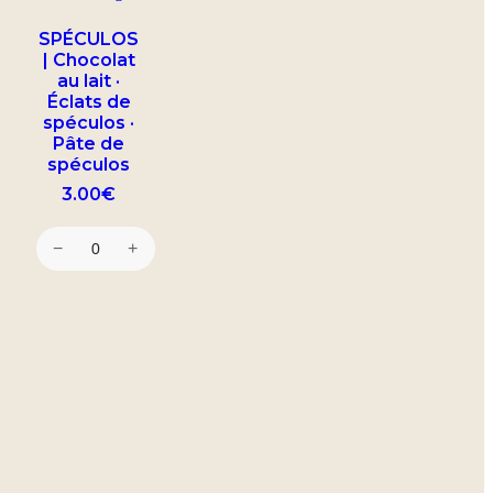
SPÉCULOS
| Chocolat
au lait ·
Éclats de
spéculos ·
Pâte de
spéculos
3.00
€
−
+