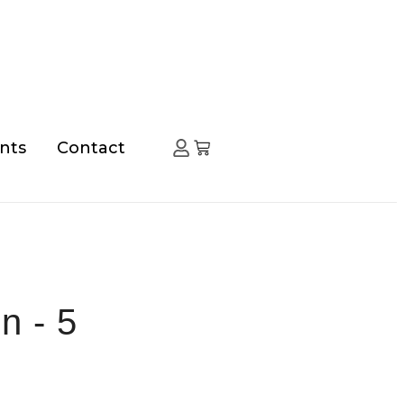
taine)
nts
Contact
n - 5