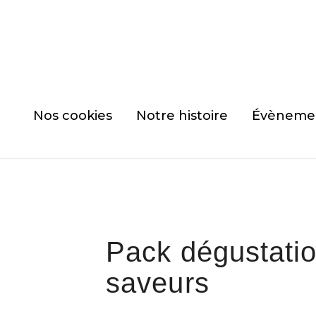
ison offerte dès 69€ d’achat (valable en France Métropoli
Expédition sous 24h-48h
Nos cookies
Notre histoire
Évèneme
Pack dégustatio
saveurs